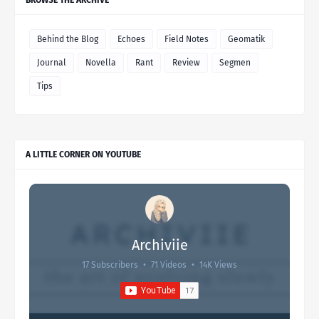
BROWSE THE ARCHIVE
Behind the Blog
Echoes
Field Notes
Geomatik
Journal
Novella
Rant
Review
Segmen
Tips
A LITTLE CORNER ON YOUTUBE
Archiviie
17 Subscribers
•
71 Videos
•
14K Views