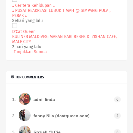
.: Ceritera Kehidupan :.
.: PUSAT REAKREASI LUBUK TIMAH @ SIMPANG PULAI,
PERAK :.
Sehari yang lalu
D'Cat Queen
KULINER MALDIVES: MAKAN KARI BEBEK DI ZISHAN CAFE,
MALE CITY
2 hari yang lalu
Tunjukkan Semua
💬 TOP COMMENTERS
1.
adnil linda
6
2.
fanny Nila (dcatqueen.com)
4
3.
Roziah @ Cie
3