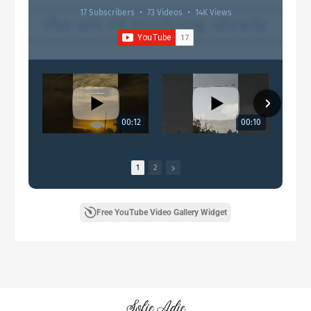
17 Subscribers
•
73 Videos
•
14K Views
00:12
00:10
1
2
Free YouTube Video Gallery Widget