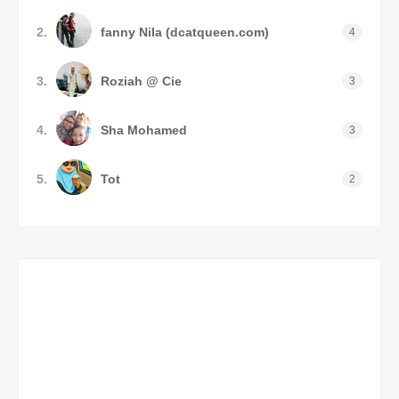
2.
fanny Nila (dcatqueen.com)
4
3.
Roziah @ Cie
3
4.
Sha Mohamed
3
5.
Tot
2