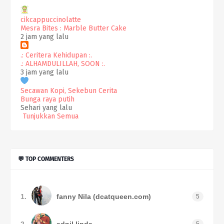
cikcappuccinolatte
Mesra Bites : Marble Butter Cake
2 jam yang lalu
.: Ceritera Kehidupan :.
.: ALHAMDULILLAH, SOON :.
3 jam yang lalu
Secawan Kopi, Sekebun Cerita
Bunga raya putih
Sehari yang lalu
Tunjukkan Semua
💬 TOP COMMENTERS
1.
fanny Nila (dcatqueen.com)
5
2.
adnil linda
5