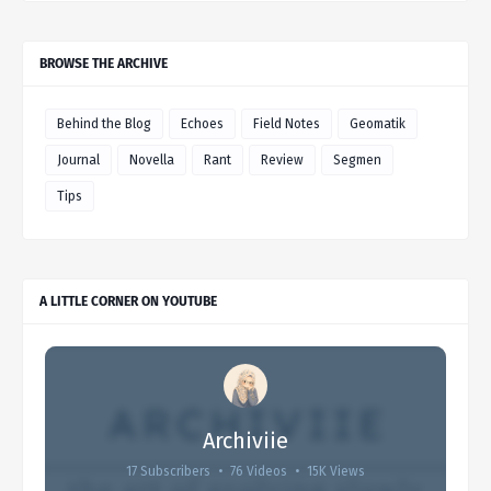
BROWSE THE ARCHIVE
Behind the Blog
Echoes
Field Notes
Geomatik
Journal
Novella
Rant
Review
Segmen
Tips
A LITTLE CORNER ON YOUTUBE
Archiviie
17 Subscribers
•
76 Videos
•
15K Views