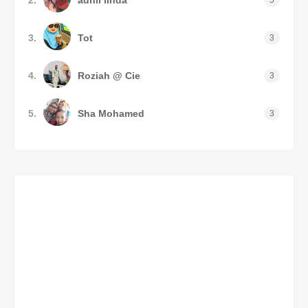
3.
Tot
3
4.
Roziah @ Cie
3
5.
Sha Mohamed
3