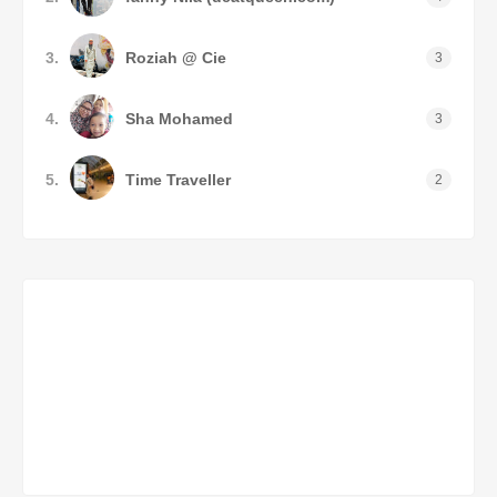
3.
Roziah @ Cie
3
4.
Sha Mohamed
3
5.
Time Traveller
2