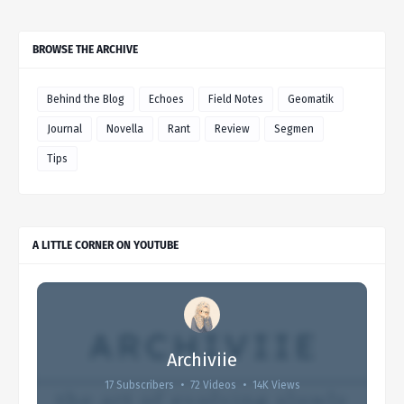
BROWSE THE ARCHIVE
Behind the Blog
Echoes
Field Notes
Geomatik
Journal
Novella
Rant
Review
Segmen
Tips
A LITTLE CORNER ON YOUTUBE
Archiviie
17 Subscribers
•
72 Videos
•
14K Views