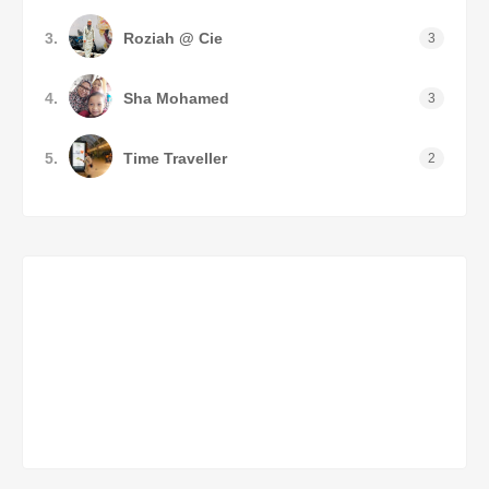
3.
Roziah @ Cie
3
4.
Sha Mohamed
3
5.
Time Traveller
2