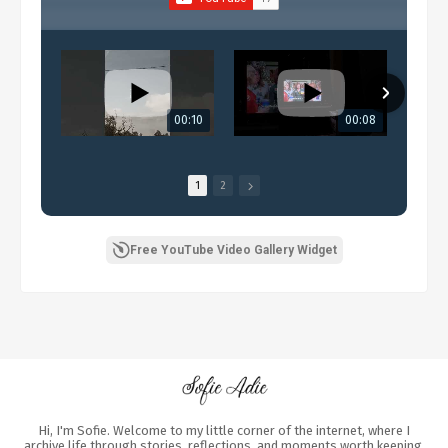
00:10
00:08
1
2
Free YouTube Video Gallery Widget
Hi, I'm Sofie. Welcome to my little corner of the internet, where I
archive life through stories, reflections, and moments worth keeping.