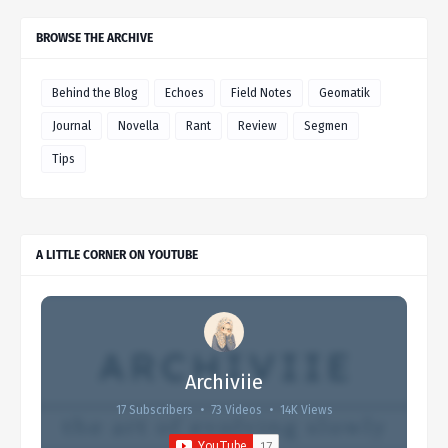
BROWSE THE ARCHIVE
Behind the Blog
Echoes
Field Notes
Geomatik
Journal
Novella
Rant
Review
Segmen
Tips
A LITTLE CORNER ON YOUTUBE
Archiviie
17 Subscribers
•
73 Videos
•
14K Views