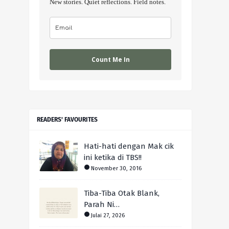
New stories. Quiet reflections. Field notes.
Count Me In
READERS' FAVOURITES
Hati-hati dengan Mak cik
ini ketika di TBS!!
November 30, 2016
Tiba-Tiba Otak Blank,
Parah Ni…
Julai 27, 2026