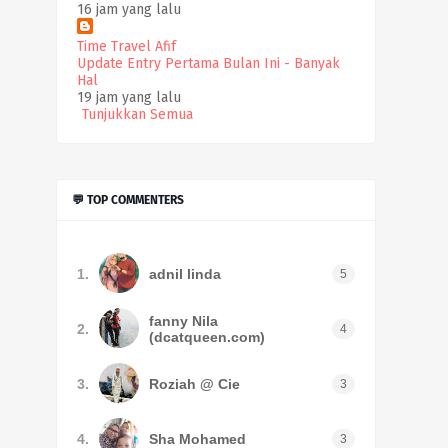
16 jam yang lalu
Time Travel Afif
Update Entry Pertama Bulan Ini - Banyak
Hal
19 jam yang lalu
Tunjukkan Semua
💬 TOP COMMENTERS
1.
adnil linda
5
fanny Nila
2.
4
(dcatqueen.com)
3.
Roziah @ Cie
3
4.
Sha Mohamed
3