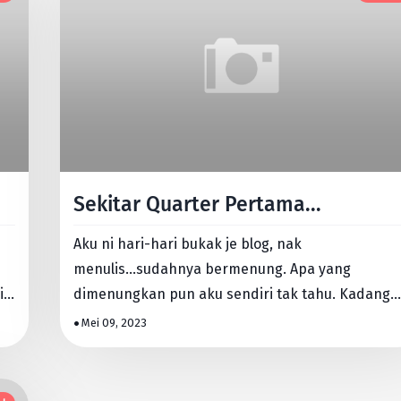
Sekitar Quarter Pertama...
Aku ni hari-hari bukak je blog, nak
menulis...sudahnya bermenung. Apa yang
i
dimenungkan pun aku sendiri tak tahu. Kadang
mencari ilham, idea, pelbagai rencana n…
Mei 09, 2023