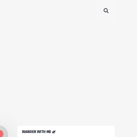
WANDER WITH ME 🌿
l