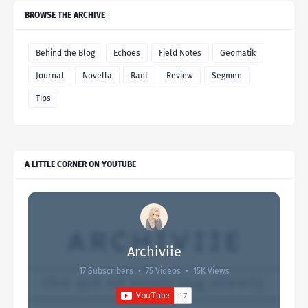
BROWSE THE ARCHIVE
Behind the Blog
Echoes
Field Notes
Geomatik
Journal
Novella
Rant
Review
Segmen
Tips
A LITTLE CORNER ON YOUTUBE
Archiviie
17 Subscribers
•
75 Videos
•
15K Views