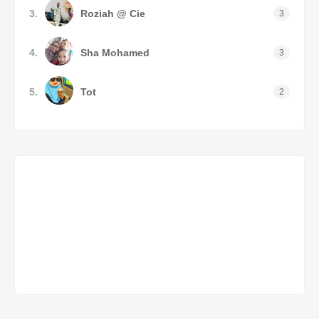
3.
Roziah @ Cie
3
4.
Sha Mohamed
3
5.
Tot
2