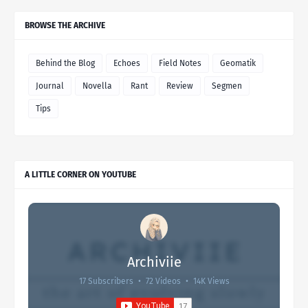
BROWSE THE ARCHIVE
Behind the Blog
Echoes
Field Notes
Geomatik
Journal
Novella
Rant
Review
Segmen
Tips
A LITTLE CORNER ON YOUTUBE
Archiviie
17 Subscribers
•
72 Videos
•
14K Views