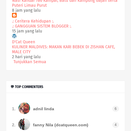
Nasi Kandar 786 Kampar, Batu dan Kampung Gajah serta
Puteri Limau Purut
8 jam yang lalu
.: Ceritera Kehidupan :.
.: GANGGUAN SISTEM BLOGGER :.
15 jam yang lalu
D'Cat Queen
KULINER MALDIVES: MAKAN KARI BEBEK DI ZISHAN CAFE,
MALE CITY
2 hari yang lalu
Tunjukkan Semua
💬 TOP COMMENTERS
1.
adnil linda
6
2.
fanny Nila (dcatqueen.com)
4