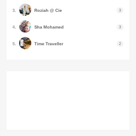
3.
Roziah @ Cie
3
4.
Sha Mohamed
3
5.
Time Traveller
2