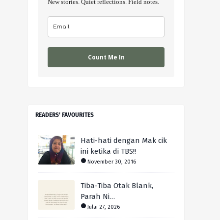
New stories. Quiet reflections. Field notes.
Count Me In
READERS' FAVOURITES
Hati-hati dengan Mak cik
ini ketika di TBS!!
November 30, 2016
Tiba-Tiba Otak Blank,
Parah Ni…
Julai 27, 2026