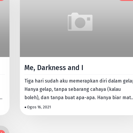
Me, Darkness and I
Tiga hari sudah aku memerapkan diri dalam gela
Hanya gelap, tanpa sebarang cahaya (kalau
ng
boleh), dan tanpa buat apa-apa. Hanya biar mat
pejam hingga tidur, …
Ogos 16, 2021