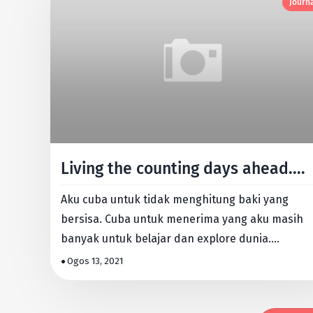
Journ
Living the counting days ahead....
Aku cuba untuk tidak menghitung baki yang
bersisa. Cuba untuk menerima yang aku masih
banyak untuk belajar dan explore dunia.
Tapi...ianya sudah menjadi suatu …
Ogos 13, 2021