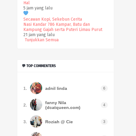
Hal
5 jam yang lalu
Secawan Kopi, Sekebun Cerita
Nasi Kandar 786 Kampar, Batu dan
Kampung Gajah serta Puteri Limau Purut
21 jam yang lalu
Tunjukkan Semua
💬 TOP COMMENTERS
1.
adnil linda
6
fanny Nila
2.
4
(dcatqueen.com)
3.
Roziah @ Cie
3