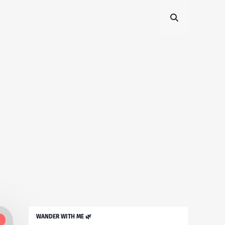
WANDER WITH ME 🌿
l