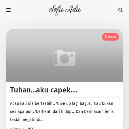
Echoes
Tuhan...aku capek....
Acap kali dia bertasbih... 'Give up lagi bagus', 'kau bukan
sesiapa pun', 'berhenti dari hidup'... Dan bermacam jenis
tasbih negatif di…
Ogos 11, 2021