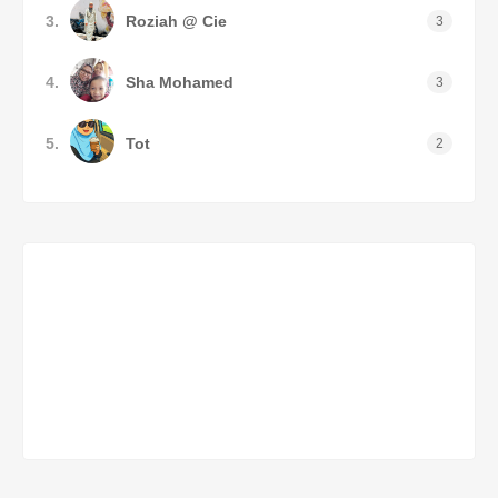
3.
Roziah @ Cie
3
4.
Sha Mohamed
3
5.
Tot
2