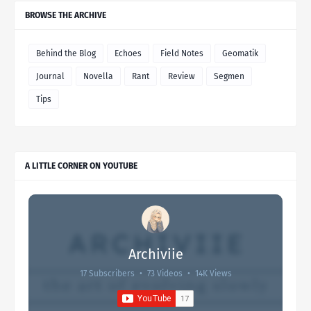
BROWSE THE ARCHIVE
Behind the Blog
Echoes
Field Notes
Geomatik
Journal
Novella
Rant
Review
Segmen
Tips
A LITTLE CORNER ON YOUTUBE
Archiviie
17 Subscribers
•
73 Videos
•
14K Views