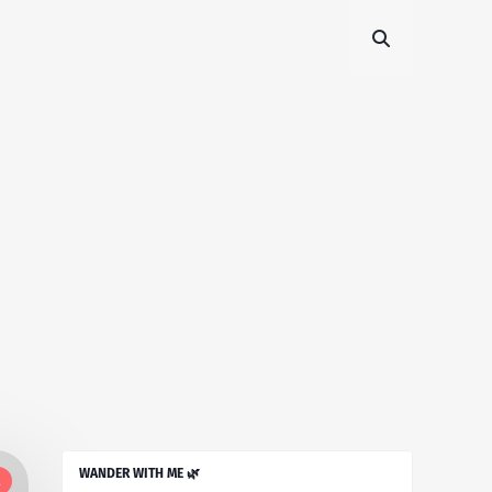
WANDER WITH ME 🌿
l