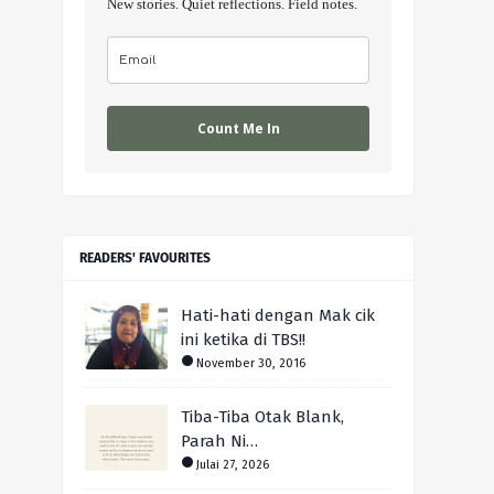
New stories. Quiet reflections. Field notes.
Count Me In
READERS' FAVOURITES
Hati-hati dengan Mak cik
ini ketika di TBS!!
November 30, 2016
Tiba-Tiba Otak Blank,
Parah Ni…
Julai 27, 2026