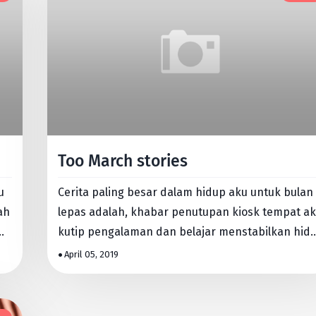
Too March stories
u
Cerita paling besar dalam hidup aku untuk bulan
ah
lepas adalah, khabar penutupan kiosk tempat a
kutip pengalaman dan belajar menstabilkan hid
pelbagai sisi. …
April 05, 2019