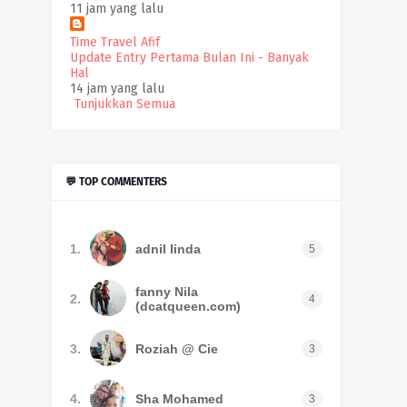
11 jam yang lalu
Time Travel Afif
Update Entry Pertama Bulan Ini - Banyak
Hal
14 jam yang lalu
Tunjukkan Semua
💬 TOP COMMENTERS
1.
adnil linda
5
fanny Nila
2.
4
(dcatqueen.com)
3.
Roziah @ Cie
3
4.
Sha Mohamed
3