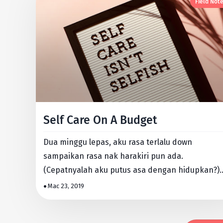
Field Not
Self Care On A Budget
Dua minggu lepas, aku rasa terlalu down
sampaikan rasa nak harakiri pun ada.
(Cepatnyalah aku putus asa dengan hidupkan?)
Then selepas je dapat noti yang duit …
Mac 23, 2019