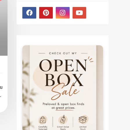
ku
up