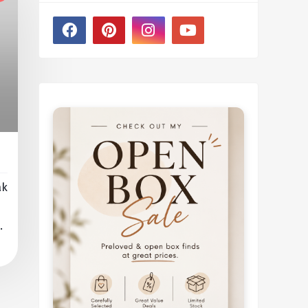
ak
da