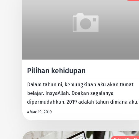
Pilihan kehidupan
Dalam tahun ni, kemungkinan aku akan tamat
belajar. InsyaAllah. Doakan segalanya
dipermudahkan. 2019 adalah tahun dimana aku
patut pilih untuk fokus kehidupan …
Mac 19, 2019