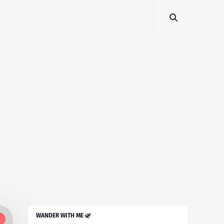
WANDER WITH ME 🌿
l