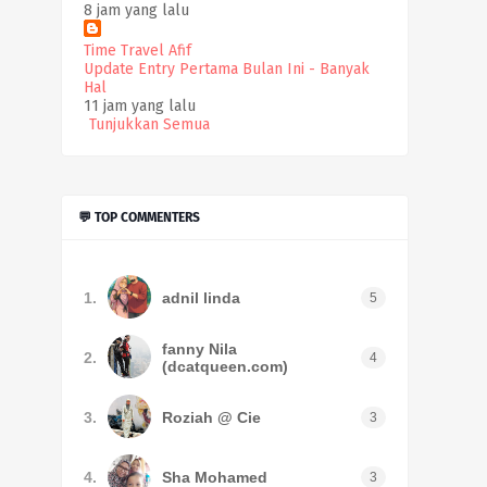
8 jam yang lalu
Time Travel Afif
Update Entry Pertama Bulan Ini - Banyak
Hal
11 jam yang lalu
Tunjukkan Semua
💬 TOP COMMENTERS
1.
adnil linda
5
fanny Nila
2.
4
(dcatqueen.com)
3.
Roziah @ Cie
3
4.
Sha Mohamed
3