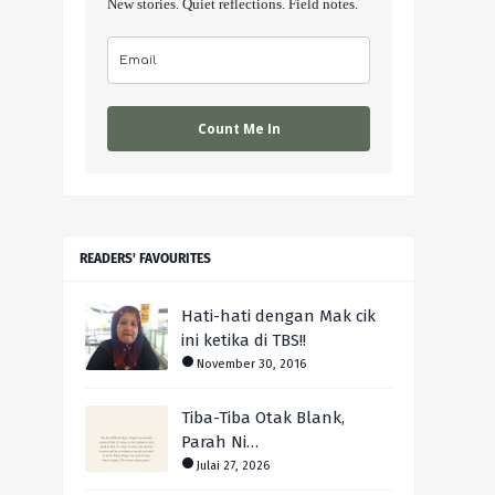
New stories. Quiet reflections. Field notes.
Count Me In
READERS' FAVOURITES
Hati-hati dengan Mak cik
ini ketika di TBS!!
November 30, 2016
Tiba-Tiba Otak Blank,
Parah Ni…
Julai 27, 2026