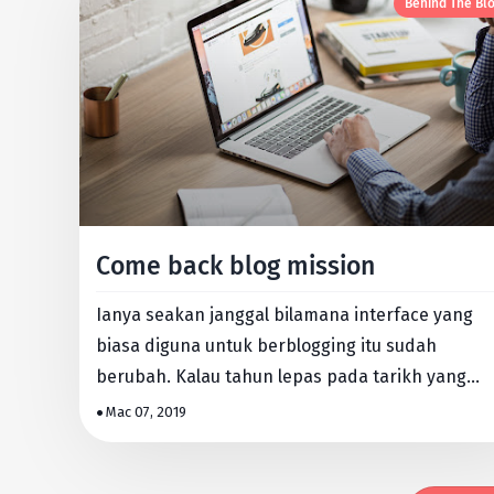
Behind The Bl
Come back blog mission
Ianya seakan janggal bilamana interface yang
biasa diguna untuk berblogging itu sudah
berubah. Kalau tahun lepas pada tarikh yang
sama, aku hanya tukar templat…
Mac 07, 2019