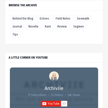
BROWSE THE ARCHIVE
Behind the Blog
Echoes
Field Notes
Geomatik
Journal
Novella
Rant
Review
Segmen
Tips
A LITTLE CORNER ON YOUTUBE
Archiviie
17 Subscribers
•
73 Videos
•
14K Views