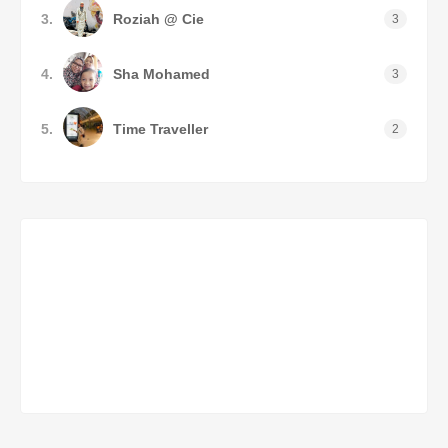
3.
Roziah @ Cie
3
4.
Sha Mohamed
3
5.
Time Traveller
2