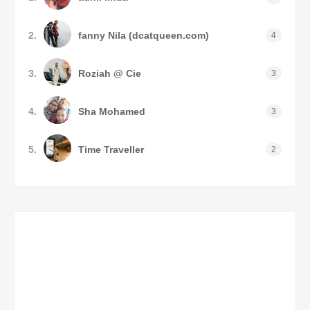
2.
fanny Nila (dcatqueen.com)
4
3.
Roziah @ Cie
3
4.
Sha Mohamed
3
5.
Time Traveller
2