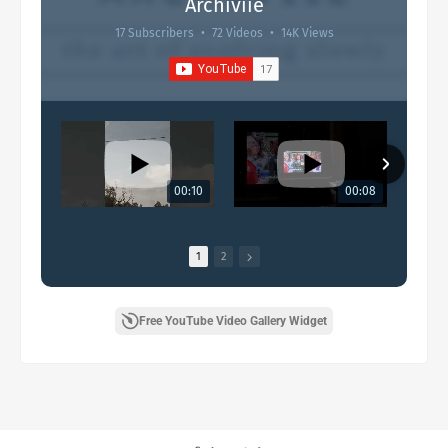
Archiviie
17 Subscribers
•
72 Videos
•
14K Views
00:10
00:08
1
2
Free YouTube Video Gallery Widget