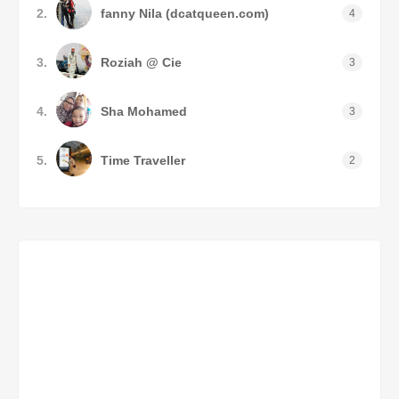
2.
fanny Nila (dcatqueen.com)
4
3.
Roziah @ Cie
3
4.
Sha Mohamed
3
5.
Time Traveller
2