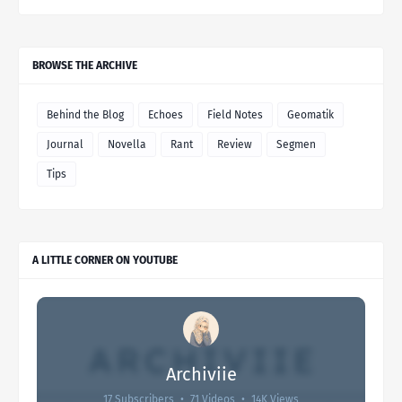
BROWSE THE ARCHIVE
Behind the Blog
Echoes
Field Notes
Geomatik
Journal
Novella
Rant
Review
Segmen
Tips
A LITTLE CORNER ON YOUTUBE
Archiviie
17 Subscribers
•
71 Videos
•
14K Views