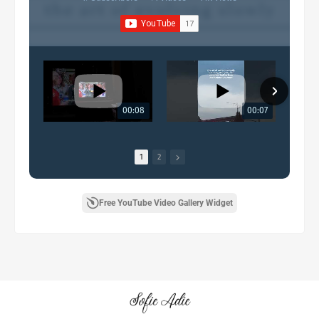
00:08
00:07
1
2
Free YouTube Video Gallery Widget