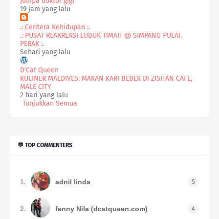
Jumpa doktor gigi
19 jam yang lalu
.: Ceritera Kehidupan :.
.: PUSAT REAKREASI LUBUK TIMAH @ SIMPANG PULAI,
PERAK :.
Sehari yang lalu
D'Cat Queen
KULINER MALDIVES: MAKAN KARI BEBEK DI ZISHAN CAFE,
MALE CITY
2 hari yang lalu
Tunjukkan Semua
💬 TOP COMMENTERS
1.
adnil linda
5
2.
fanny Nila (dcatqueen.com)
4