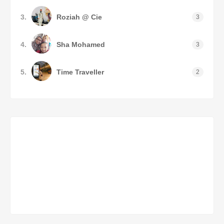
3.
Roziah @ Cie
3
4.
Sha Mohamed
3
5.
Time Traveller
2