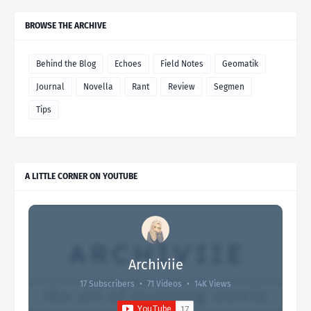
BROWSE THE ARCHIVE
Behind the Blog
Echoes
Field Notes
Geomatik
Journal
Novella
Rant
Review
Segmen
Tips
A LITTLE CORNER ON YOUTUBE
Archiviie
17 Subscribers
•
71 Videos
•
14K Views