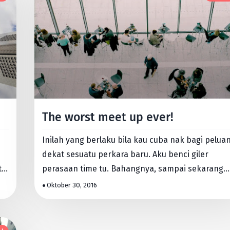
The worst meet up ever!
Inilah yang berlaku bila kau cuba nak bagi pelua
dekat sesuatu perkara baru. Aku benci giler
perasaan time tu. Bahangnya, sampai sekarang
kot rasa! Siapa t…
Oktober 30, 2016