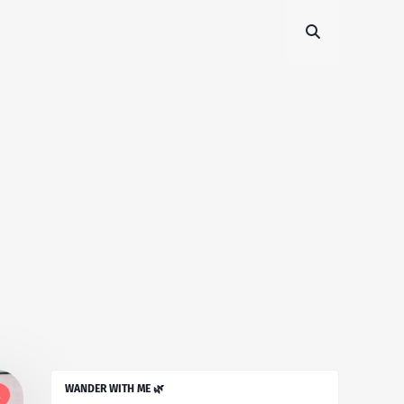
WANDER WITH ME 🌿
l