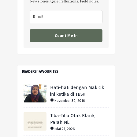
New stories. Quiet reflections. Field notes.
Count Me In
READERS' FAVOURITES
Hati-hati dengan Mak cik
ini ketika di TBS!!
November 30, 2016
Tiba-Tiba Otak Blank,
Parah Ni…
Julai 27, 2026