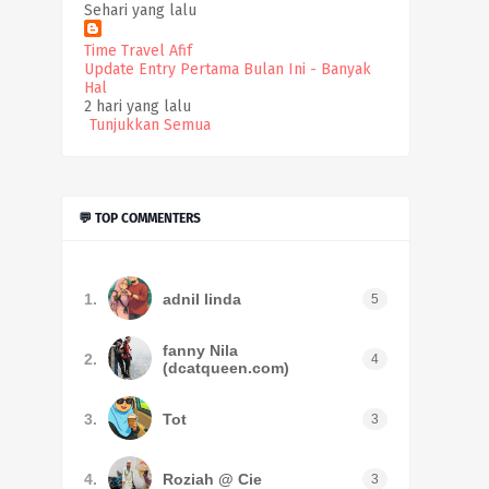
Sehari yang lalu
Time Travel Afif
Update Entry Pertama Bulan Ini - Banyak
Hal
2 hari yang lalu
Tunjukkan Semua
💬 TOP COMMENTERS
1.
adnil linda
5
fanny Nila
2.
4
(dcatqueen.com)
3.
Tot
3
4.
Roziah @ Cie
3