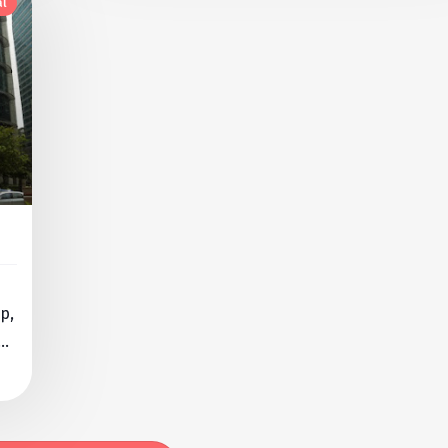
al
p,
a,