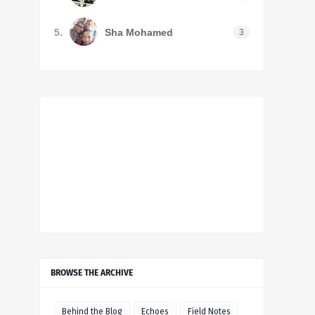
5.
Sha Mohamed
3
BROWSE THE ARCHIVE
Behind the Blog
Echoes
Field Notes