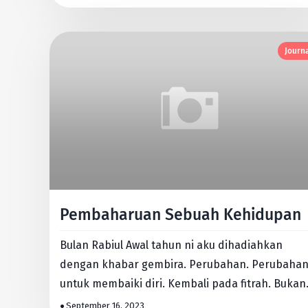
Journ
Pembaharuan Sebuah Kehidupan
Bulan Rabiul Awal tahun ni aku dihadiahkan
dengan khabar gembira. Perubahan. Perubaha
untuk membaiki diri. Kembali pada fitrah. Bukan
sekadar ilmu tapi disert…
September 16, 2023