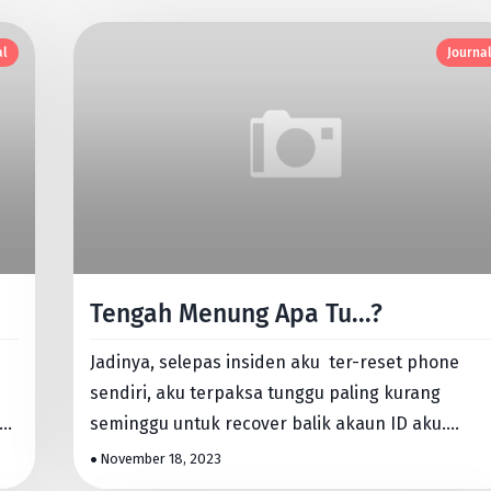
al
Journa
Tengah Menung Apa Tu...?
Jadinya, selepas insiden aku ter-reset phone
sendiri, aku terpaksa tunggu paling kurang
asa
seminggu untuk recover balik akaun ID aku.
Hurmmm... Betullah orang ka…
November 18, 2023