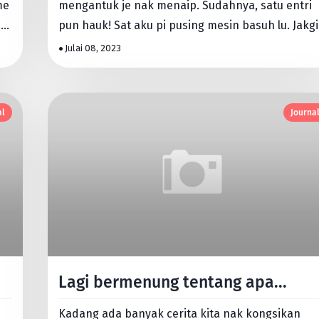
mengantuk je nak menaip. Sudahnya, satu entri
a
pun hauk! Sat aku pi pusing mesin basuh lu. Jakgi
sambung. Ni mesin …
Julai 08, 2023
al
Journa
Lagi bermenung tentang apa...
Kadang ada banyak cerita kita nak kongsikan