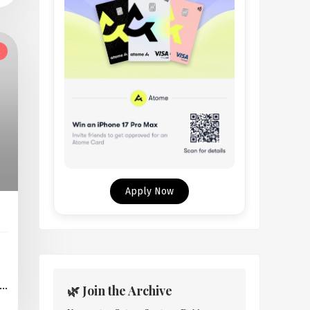
l
Apply Now
a
🌿 Join the Archive