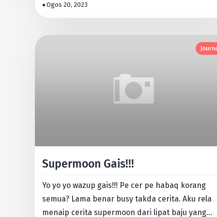
aku yang seka…
Ogos 20, 2023
Journ
Supermoon Gais!!!
Yo yo yo wazup gais!!! Pe cer pe habaq korang
semua? Lama benar busy takda cerita. Aku rela
menaip cerita supermoon dari lipat baju yang