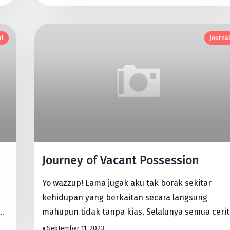
al
Journa
Journey of Vacant Possession
Yo wazzup! Lama jugak aku tak borak sekitar
n
kehidupan yang berkaitan secara langsung
mahupun tidak tanpa kias. Selalunya semua cerit
penuh kiasan dan bidalan.…
September 11, 2023