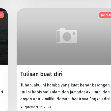
al
Journa
Tulisan buat diri
Tuhan, aku ini hamba yang kuat benar berangan.
ri
Itu ini habis satu alam dan jamadat aku impi dan
angan untuk miliki. Namun, hadirnya Engkau disi
dalam hati in…
September 18, 2023