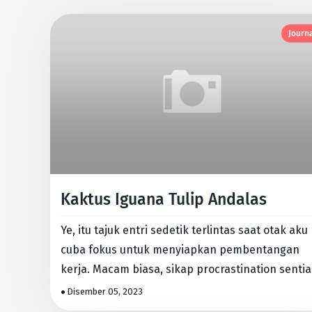
Journ
Kaktus Iguana Tulip Andalas
Ye, itu tajuk entri sedetik terlintas saat otak aku
cuba fokus untuk menyiapkan pembentangan
kerja. Macam biasa, sikap procrastination senti
menyaingi seman…
Disember 05, 2023