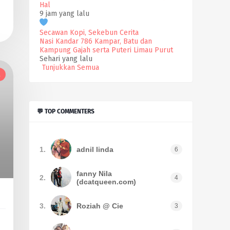
Hal
9 jam yang lalu
Secawan Kopi, Sekebun Cerita
Nasi Kandar 786 Kampar, Batu dan
Kampung Gajah serta Puteri Limau Purut
Sehari yang lalu
Tunjukkan Semua
l
💬 TOP COMMENTERS
1.
adnil linda
6
fanny Nila
2.
4
(dcatqueen.com)
3.
Roziah @ Cie
3