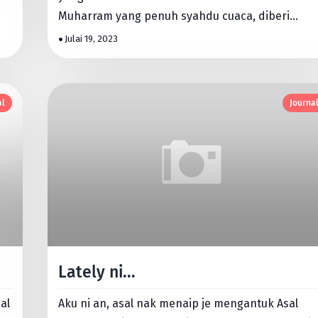
Muharram yang penuh syahdu cuaca, diberi
kesempatan baru untuk mem…
Julai 19, 2023
al
Journa
Lately ni...
al
Aku ni an, asal nak menaip je mengantuk Asal