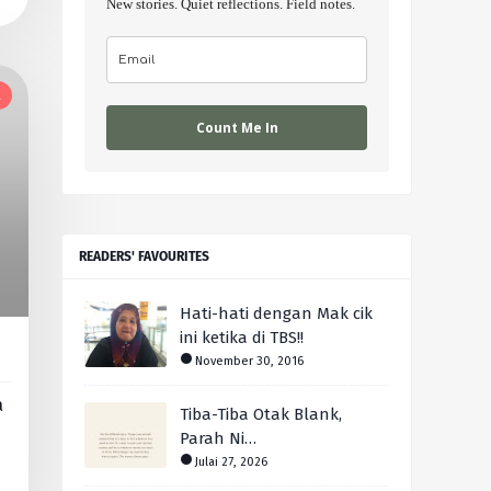
New stories. Quiet reflections. Field notes.
l
Count Me In
READERS' FAVOURITES
Hati-hati dengan Mak cik
ini ketika di TBS!!
November 30, 2016
a
Tiba-Tiba Otak Blank,
Parah Ni…
Julai 27, 2026