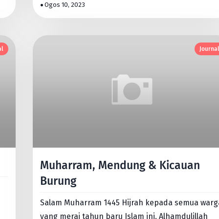
apa yang ada depan …
Ogos 10, 2023
al
Journa
Muharram, Mendung & Kicauan
Burung
Salam Muharram 1445 Hijrah kepada semua warg
yang merai tahun baru Islam ini. Alhamdulillah